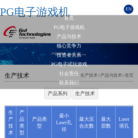
PG电子游戏机
EN
首页
PG电子游戏机
产品与技术
核心竞争力
投资者关系
PG电子试玩游戏
社会责任
生产技术
>
>
生产技术
产品与技术
首页
联系我们
产品系列
生产技术
生
产
最小
产
品
产品类
最大压
最大
Laser
Laser孔
技
类
型
合次数
层数
填孔
径
术
型