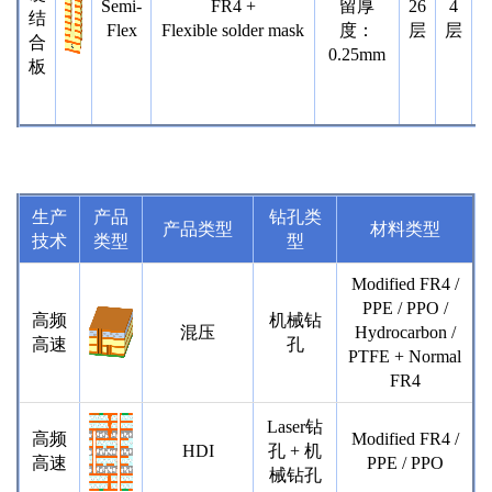
Semi-
FR4 +
留厚
26
4
l
结
Flex
Flexible solder mask
度：
层
层
合
0.25mm
板
l
生产
产品
钻孔类
产
品类型
材料类型
技术
类型
型
Modified FR4 /
PPE / PPO /
高频
机械钻
混压
Hydrocarbon /
高速
孔
PTFE + Normal
FR4
Laser钻
高频
Modified FR4 /
HDI
孔 + 机
高速
PPE / PPO
械钻孔