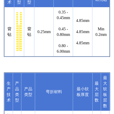
术
型
型
0.35 -
0.45mm
4.85mm
背
背
0.45 -
Min
0.25mm
4.85mm
钻
钻
0.80mm
0.2mm
4.85mm
0.80 -
6.00mm
最
生
产
最
大
产
品
产
品
最小软
大
软
B
弯折材料
技
类
类型
板厚度
层
板
术
型
数
层
数