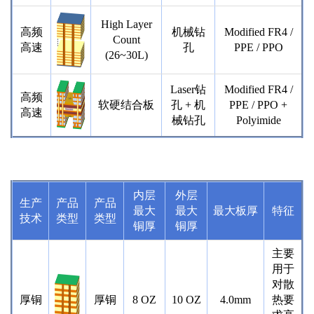
High Layer
高频
机械钻
Modified FR4 /
Count
高速
孔
PPE / PPO
(26~30L)
Laser钻
Modified FR4 /
高频
软硬结合板
孔 + 机
PPE / PPO +
高速
械钻孔
Polyimide
内层
外层
生产
产品
产品
最大
最大
最大板厚
特征
技术
类型
类型
铜厚
铜厚
主要
用于
对散
厚铜
厚铜
8 OZ
10 OZ
4.0mm
热要