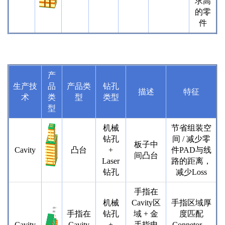
求高
的零
件
产
生产技
品
产品类
钻孔
描述
特征
术
类
型
类型
型
机械
节省组装空
钻孔
间 / 减少零
板子中
Cavity
凸台
+
件PAD与线
间凸台
Laser
路的距离，
钻孔
减少Loss
手指在
机械
Cavity区
手指区域厚
手指在
钻孔
域 + 金
度匹配
Cavity
Cavity
+
手指电
Connetor，