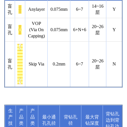
盲
14~16
Anylayer
0.075mm
6~7
Y
孔
层
VOP
盲
20~26
(Via On
0.075mm
6+N+6
Y
孔
层
Capping)
盲
20~26
Skip Via
0.2mm
6~7
N
孔
层
生
产
产
背钻孔
产
品
品
最小通
背钻孔
最大背
边到背
技
类
类
孔孔径
径
钻深度
钻孔边