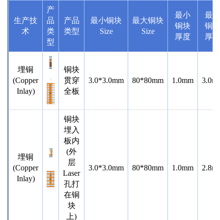
产
最小
最
生产技
品
产品
最小铜块
最大铜块
铜块
铜
术
类
类型
Size
Size
厚度
厚
型
埋铜
铜块
(Copper
贯穿
3.0*3.0mm
80*80mm
1.0mm
3.0m
Inlay)
全板
铜块
埋入
板内
(外
埋铜
层
(Copper
3.0*3.0mm
80*80mm
1.0mm
2.8m
Laser
Inlay)
孔打
在铜
块
上)