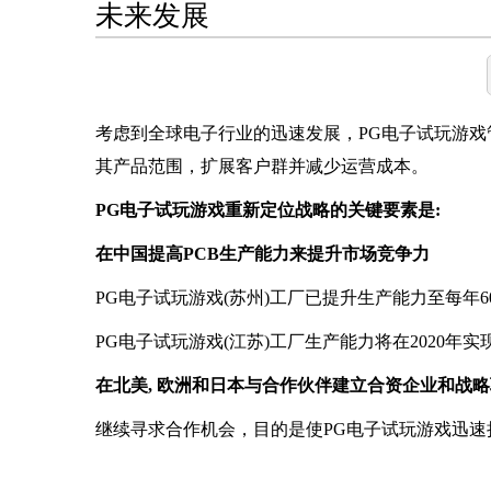
未来发展
考虑到全球电子行业的迅速发展，PG电子试玩游
其产品范围，扩展客户群并减少运营成本。
PG电子试玩游戏重新定位战略的关键要素是:
在中国提高PCB生产能力来提升市场竞争力
PG电子试玩游戏(苏州)工厂已提升生产能力至每年6
PG电子试玩游戏(江苏)工厂生产能力将在2020年实
在北美, 欧洲和日本与合作伙伴建立合资企业和战
继续寻求合作机会，目的是使PG电子试玩游戏迅