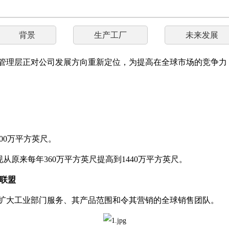
背景
生产工厂
未来发展
戏管理层正对公司发展方向重新定位，为提高在全球市场的竞争力
00万平方英尺。
现从原来每年360万平方英尺提高到1440万平方英尺。
略联盟
速扩大工业部门服务、其产品范围和令其营销的全球销售团队。