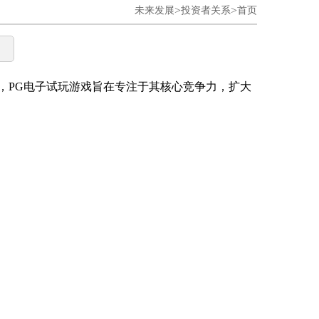
>
>
未来发展
投资者关系
首页
，PG电子试玩游戏旨在专注于其核心竞争力，扩大