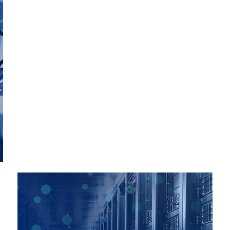
多层印
DESIGN AND MANUFACTURE OF
MULTILAYER PRINTED C