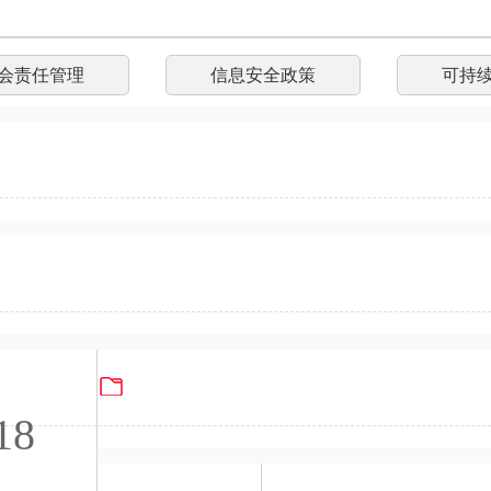
会责任管理
信息安全政策
可持
苏州）电子有限公司2025年度温室气体核查声明
电子试玩游戏冲突矿产报告2025
PG电子游戏机2025年14064碳盘查核查报
18