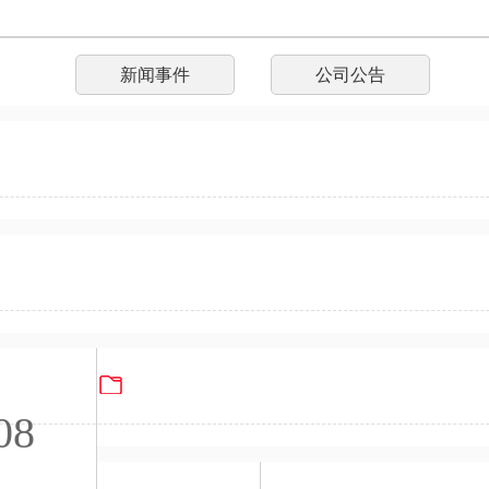
新闻事件
公司公告
高密度互连积层板生产线技术改造项目环评公示
24年温室气体排放清册 PG电子试玩游戏（苏州）电子有限
温室气体核查声明 PG电子试玩游戏（苏
08