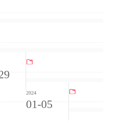
 - 温室气体查核声明
23产品碳足跡報告
2022产品碳足跡報告
29
2023年度PG电子试
2024
01-05