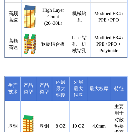
High Layer
高频
机械钻
Modified FR4 /
Count
高速
孔
PPE / PPO
(26~30L)
Laser钻
Modified FR4 /
高频
软硬结合板
孔 + 机
PPE / PPO +
高速
械钻孔
Polyimide
内层
外层
生产
产品
产品
最大
最大
最大板厚
特征
技术
类型
类型
铜厚
铜厚
主要
用于
对散
厚铜
厚铜
8 OZ
10 OZ
4.0mm
热要