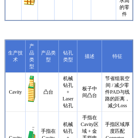
求高
的零
件
产
生产技
品
产品类
钻孔
描述
特征
术
类
型
类型
型
机械
节省组装空
钻孔
间 / 减少零
板子中
Cavity
凸台
+
件PAD与线
间凸台
Laser
路的距离，
钻孔
减少Loss
手指在
机械
Cavity区
手指区域厚
手指在
钻孔
域 + 金
度匹配
Cavity
Cavity
+
手指电
Connetor，