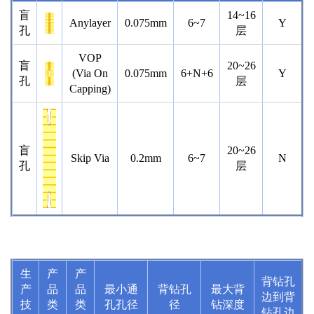
盲
14~16
Anylayer
0.075mm
6~7
Y
孔
层
VOP
盲
20~26
(Via On
0.075mm
6+N+6
Y
孔
层
Capping)
盲
20~26
Skip Via
0.2mm
6~7
N
孔
层
生
产
产
背钻孔
产
品
品
最小通
背钻孔
最大背
边到背
技
类
类
孔孔径
径
钻深度
钻孔边