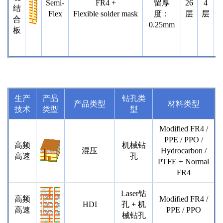
Semi-
FR4 +
留厚
26
4
l
结
Flex
Flexible solder mask
度：
层
层
合
0.25mm
板
l
生产
产品
钻孔类
产
品类型
材料类型
技术
类型
型
Modified FR4 /
PPE / PPO /
高频
机械钻
混压
Hydrocarbon /
高速
孔
PTFE + Normal
FR4
Laser钻
高频
Modified FR4 /
HDI
孔 + 机
高速
PPE / PPO
械钻孔