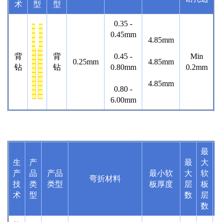
术
型
型
0.35 -
0.45mm
4.85mm
背
背
0.45 -
Min
0.25mm
4.85mm
钻
钻
0.80mm
0.2mm
4.85mm
0.80 -
6.00mm
最
生
产
最
大
产
品
产
品
最小软
大
软
B
弯折材料
技
类
类型
板厚度
层
板
术
型
数
层
数