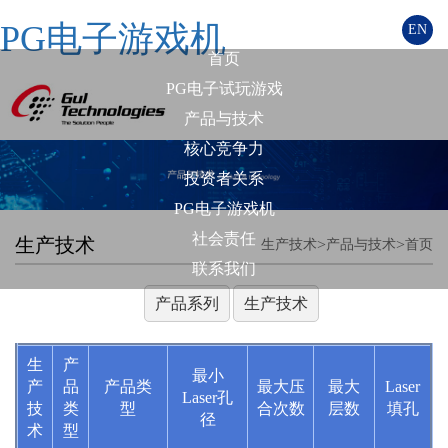
PG电子游戏机
EN
首页
PG电子试玩游戏
产品与技术
核心竞争力
投资者关系
PG电子游戏机
社会责任
生产技术
>
>
生产技术
产品与技术
首页
联系我们
产品系列
生产技术
生
产
最小
产
品
产品类
最大压
最大
Laser
Laser孔
技
类
型
合次数
层数
填孔
径
术
型